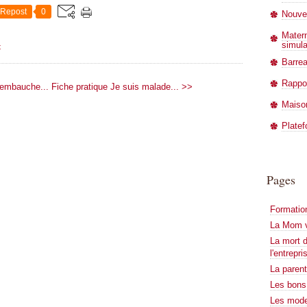
Repost
0
Nouve
Matern
simula
t
Barrea
Rappor
 embauche...
Fiche pratique Je suis malade... >>
Maiso
Platef
Pages
Formation
La Mom v
La mort 
l'entrepri
La parent
Les bons
Les mode