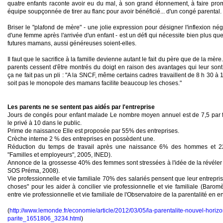
quatre enfants raconte
avoir
eu du mal, à son grand étonnement, à
faire
pro
équipe soupçonnée de
tirer
au flanc pour
avoir
bénéficié... d'un congé parental.
Briser le "plafond de mère" - une jolie expression pour
désigner
l'inflexion né
d'une femme après l'arrivée d'un enfant - est un défi qui nécessite bien plus q
futures mamans, aussi généreuses soient-elles.
Il faut que le sacrifice à la famille devienne autant le fait du père que de la mère
parents cessent d'
être
montrés du doigt en raison des avantages qui leur sont
ça ne fait pas un pli : "A la SNCF, même certains cadres travaillent de 8 h 30 à 
soit pas le monopole des mamans facilite beaucoup les choses."
Les parents ne se sentent pas aidés par l'entreprise
Jours de congés pour enfant malade Le nombre moyen annuel est de 7,5 par fa
le privé à 10 dans le public.
Prime de naissance Elle est proposée par 55% des entreprises.
Crèche interne 2 % des entreprises en possèdent une.
Réduction du temps de travail après une naissance 6% des hommes et 
"Familles et employeurs", 2005, INED).
Annonce de la grossesse 40% des femmes sont stressées à l'idée de la révéler
SOS Préma, 2008).
Vie professionnelle et vie familiale 70% des salariés pensent que leur entrepri
choses" pour les aider à concilier vie professionnelle et vie familiale (Baromè
entre vie professionnelle et vie familiale de l'Observatoire de la parentalité en en
(
http://www.lemonde.fr/economie/article/2012/03/05/la-parentalite-nouvel-horizo
parite_1651806_3234.html
)