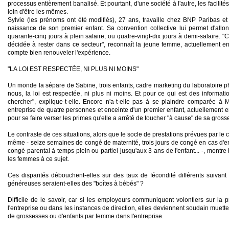
processus entièrement banalisé. Et pourtant, d'une société à l'autre, les facili
loin d'
être
les mêmes.
Sylvie (les prénoms ont été modifiés), 27 ans, travaille chez BNP Paribas et 
naissance de son premier enfant. Sa convention collective lui permet d'
allo
quarante-cinq jours à plein salaire, ou quatre-vingt-dix jours à demi-salaire. "C
décidée à
rester
dans ce secteur", reconnaît la jeune femme, actuellement e
compte bien
renouveler
l'expérience.
"LA LOI EST RESPECTÉE, NI PLUS NI MOINS"
Un monde la sépare de Sabine, trois enfants, cadre marketing du laboratoire
nous, la loi est respectée, ni plus ni moins. Et pour ce qui est des informatio
chercher", explique-t-elle. Encore n'a-t-elle pas à se
plaindre
comparée à Mau
entreprise de quatre personnes et enceinte d'un premier enfant, actuellement
pour se
faire
verser
les primes qu'elle a arrêté de
toucher
"à cause" de sa gross
Le contraste de ces situations, alors que le socle de prestations prévues par le c
même - seize semaines de congé de maternité, trois jours de congé en cas d'en
congé parental à temps plein ou partiel jusqu'aux 3 ans de l'enfant... -, montre b
les femmes à ce sujet.
Ces disparités débouchent-elles sur des taux de fécondité différents suivant
généreuses seraient-elles des "boîtes à bébés" ?
Difficile de le
savoir
, car si les employeurs communiquent volontiers sur la
l'entreprise ou dans les instances de direction, elles deviennent soudain muett
de grossesses ou d'enfants par femme dans l'entreprise.