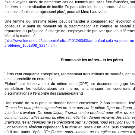
"Nous voyons aussi de nombreux cas de femmes qui, sans
être
évincées, sub
fondées sur leur situation de famille. En particulier les femmes cadres à haut pot
ont des enfants, ne progressent plus", poursuit Mme Latraverse.
Une femme qui s'estime lésée peut
demander
à
comparer
son évolution d
collègues. A
partir
du moment où la discrimination est connue, le salarié 
réparation du préjudice: à charge de l'employeur de
prouver
que les différenc
liées à la maternité.
(
http://www.lemonde.fr/economie/article/2012/03/05/un-enfant-cela-va-poser-un
probleme_1651808_3234.html
)
Promouvoir les mères... et les pères
Tro
is cent cinquante entreprises, représentant trois millions de salariés, ont
de la parentalité en entreprise.
Elaboré par l'observatoire du même nom (OPE), ce document engage les e
sensibiliser
les collaborateurs en interne, à
aménager
les conditions d
discriminations à l'encontre des salariés-parents.
Une charte de plus pour se
donner
bonne conscience ? Son initiateur, Jérô
"Toutes les entreprises signataires ne sont pas sur la même ligne de départ, 
intention d'
évoluer
. De toute façon, il serait contre-productif pour elles de s
communication. Elles savent qu'elles se mettent en danger vis-à-vis des salariés,
D'ailleurs, les entreprises ne se précipitent pas : au début, nous essuyions 80 
L'observatoire réfléchit cependant à la mise en place d'un label plus contraign
où il faut
porter
l'épée.
"En France, nous sommes assez agiles en termes d'or