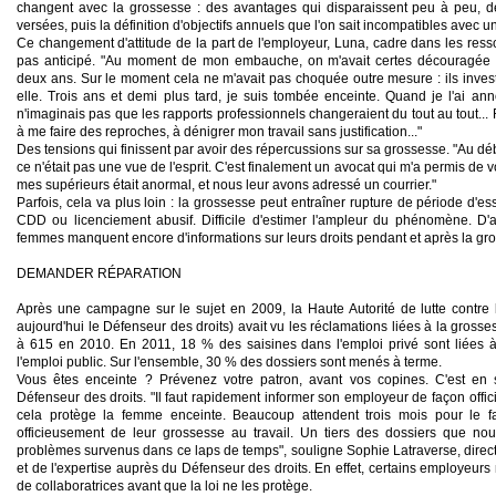
changent avec la grossesse : des avantages qui disparaissent peu à peu, d
versées, puis la définition d'objectifs annuels que l'on sait incompatibles avec u
Ce changement d'attitude de la part de l'employeur, Luna, cadre dans les ress
pas anticipé. "Au moment de mon embauche, on m'avait certes découragée 
deux ans. Sur le moment cela ne m'avait pas choquée outre mesure : ils investi
elle. Trois ans et demi plus tard, je suis tombée enceinte. Quand je l'ai an
n'imaginais pas que les rapports professionnels changeraient du tout au tout...
à me
faire
des reproches, à
dénigrer
mon travail sans justification..."
Des tensions qui finissent par
avoir
des répercussions sur sa grossesse. "Au déb
ce n'était pas une vue de l'esprit. C'est finalement un avocat qui m'a permis de
v
mes supérieurs était anormal, et nous leur avons adressé un courrier."
Parfois, cela va plus loin : la grossesse peut
entraîner
rupture de période d'es
CDD ou licenciement abusif. Difficile d'
estimer
l'ampleur du phénomène. D'
femmes manquent encore d'informations sur leurs droits pendant et après la gr
DEMANDER RÉPARATION
Après une campagne sur le sujet en 2009, la
Haute Autorité
de lutte contre 
aujourd'hui le Défenseur des droits) avait vu les réclamations liées à la gross
à 615 en 2010. En 2011, 18 % des saisines dans l'emploi privé sont liées 
l'emploi public. Sur l'ensemble, 30 % des dossiers sont menés à terme.
Vous êtes enceinte ? Prévenez votre patron, avant vos copines. C'est e
Défenseur des droits. "Il faut rapidement
informer
son employeur de façon officie
cela protège la femme enceinte. Beaucoup attendent trois mois pour le
f
officieusement de leur grossesse au travail. Un tiers des dossiers que no
problèmes survenus dans ce laps de temps", souligne
Sophie Latraverse
, direc
et de l'expertise auprès du Défenseur des droits. En effet, certains employeurs
de collaboratrices avant que la loi ne les protège.