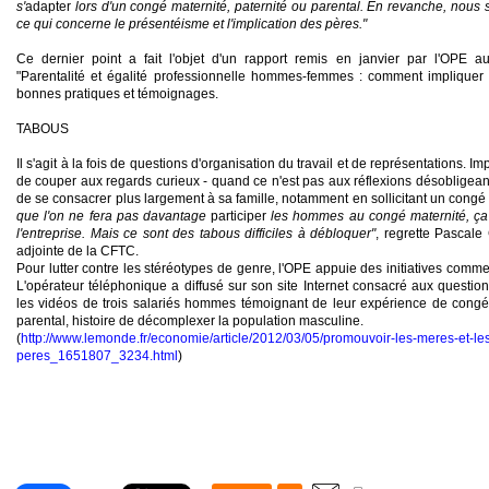
s'
adapter
lors d'un congé maternité, paternité ou parental. En revanche, nous
ce qui concerne le présentéisme et l'implication des pères."
Ce dernier point a fait l'objet d'un rapport remis en janvier par l'OPE a
"Parentalité et égalité professionnelle hommes-femmes : comment
impliquer
bonnes pratiques et témoignages.
TABOUS
Il s'agit à la fois de questions d'organisation du travail et de représentations. 
de
couper
aux regards curieux - quand ce n'est pas aux réflexions désobligean
de se
consacrer
plus largement à sa famille, notamment en sollicitant un congé 
que l'on ne fera pas davantage
participer
les hommes au congé maternité, ça
l'entreprise. Mais ce sont des tabous difficiles à débloquer"
, regrette
Pascale
adjointe de la CFTC.
Pour
lutter
contre les stéréotypes de genre, l'OPE appuie des initiatives comm
L'opérateur téléphonique a diffusé sur son site Internet consacré aux questi
les vidéos de trois salariés hommes témoignant de leur expérience de cong
parental, histoire de
décomplexer
la population masculine.
(
http://www.lemonde.fr/economie/article/2012/03/05/promouvoir-les-meres-et-le
peres_1651807_3234.html
)