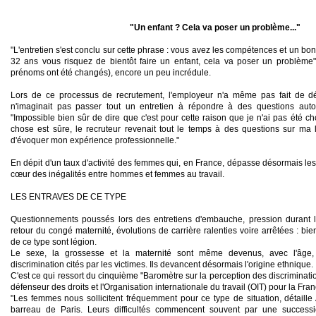
"Un enfant ? Cela va poser un problème..."
"L'entretien s'est conclu sur cette phrase : vous avez les compétences et un bon 
32 ans vous risquez de bientôt
faire
un enfant, cela va
poser
un problème", 
prénoms ont été changés), encore un peu incrédule.
Lors de ce processus de recrutement, l'employeur n'a même pas fait de dét
n'imaginait pas
passer
tout un entretien à
répondre
à des questions auto
"Impossible bien sûr de
dire
que c'est pour cette raison que je n'ai pas été ch
chose est sûre, le recruteur revenait tout le temps à des questions sur ma l
d'
évoquer
mon expérience professionnelle."
En dépit d'un taux d'activité des femmes qui, en France, dépasse désormais les
cœur des inégalités entre hommes et femmes au travail.
LES ENTRAVES DE CE TYPE
Questionnements poussés lors des entretiens d'embauche, pression durant la
retour du congé maternité, évolutions de carrière ralenties voire arrêtées : bien
de ce type sont légion.
Le sexe, la grossesse et la maternité sont même devenus, avec l'âge, 
discrimination cités par les victimes. Ils devancent désormais l'origine ethnique.
C'est ce qui ressort du cinquième "Baromètre sur la perception des discrimination
défenseur des droits et l'Organisation internationale du travail (OIT) pour la Fran
"Les femmes nous sollicitent fréquemment pour ce type de situation, détaille
barreau de Paris. Leurs difficultés commencent souvent par une success