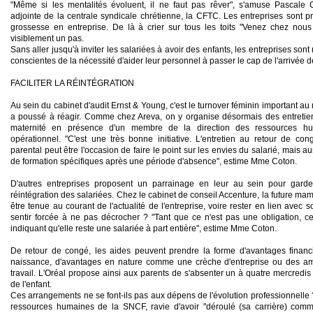
"Même si les mentalités évoluent, il ne faut pas rêver", s'amuse
Pascale 
adjointe de la centrale syndicale chrétienne, la CFTC. Les entreprises sont p
grossesse en entreprise. De là à
crier
sur tous les toits "Venez chez nous 
visiblement un pas.
Sans
aller
jusqu'à
inviter
les salariées à
avoir
des enfants, les entreprises son
conscientes de la nécessité d'
aider
leur personnel à
passer
le cap de l'arrivée 
FACILITER LA RÉINTÉGRATION
Au sein du cabinet d'audit Ernst & Young, c'est le turnover féminin important a
a poussé à
réagir
. Comme chez Areva, on y organise désormais des entretie
maternité en présence d'un membre de la direction des ressources h
opérationnel. "C'est une très bonne initiative. L'entretien au retour de c
parental peut
être
l'occasion de
faire
le point sur les envies du salarié, mais a
de formation spécifiques après une période d'absence", estime Mme Coton.
D'autres entreprises proposent un parrainage en leur au sein pour
garde
réintégration des salariées. Chez le cabinet de conseil Accenture, la future mama
être
tenue au courant de l'actualité de l'entreprise, voire
rester
en lien avec s
sentir
forcée à ne pas
décrocher
? "Tant que ce n'est pas une obligation, c
indiquant qu'elle reste une salariée à part entière", estime Mme Coton.
De retour de congé, les aides peuvent
prendre
la forme d'avantages finan
naissance, d'avantages en nature comme une crèche d'entreprise ou des 
travail. L'Oréal propose ainsi aux parents de s'
absenter
un à quatre mercredis
de l'enfant.
Ces arrangements ne se font-ils pas aux dépens de l'évolution professionnelle
ressources humaines de la SNCF, ravie d'
avoir
"déroulé (sa carrière) co