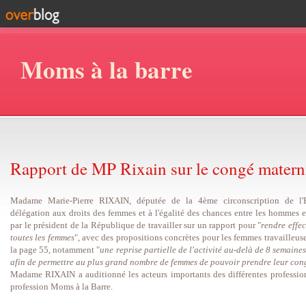
Moms à la barre
Rapport de MP Rixain sur le congé matern
Madame Marie-Pierre RIXAIN, députée de la 4ème circonscription de l'E
délégation aux droits des femmes et à l'égalité des chances entre les hommes e
par le président de la République de travailler sur un rapport pour "
rendre effec
toutes les femmes
", avec des propositions concrètes pour les femmes travailleus
la page 55, notamment "
une reprise partielle de l'activité au-delà de 8 semain
afin de permettre au plus grand nombre de femmes de pouvoir prendre leur con
Madame RIXAIN a auditionné les acteurs importants des différentes profession
profession Moms à la Barre.