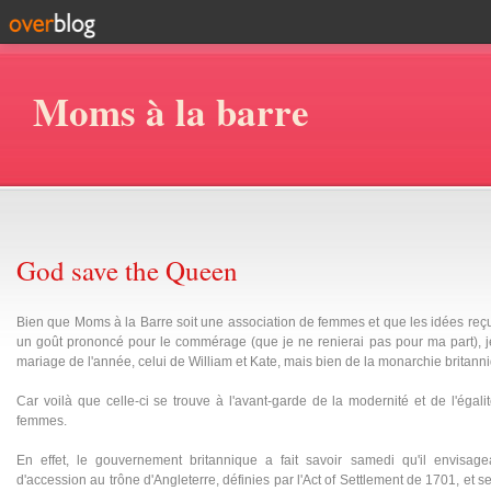
Moms à la barre
God save the Queen
Bien que Moms à la Barre soit une association de femmes et que les idées reçu
un goût prononcé pour le commérage (que je ne renierai pas pour ma part), j
mariage de l'année, celui de William et Kate, mais bien de la monarchie britann
Car voilà que celle-ci se trouve à l'avant-garde de la modernité et de l'égal
femmes.
En effet, le gouvernement britannique a fait savoir samedi qu'il envisage
d'accession au trône d'Angleterre, définies par l'Act of Settlement de 1701, et s